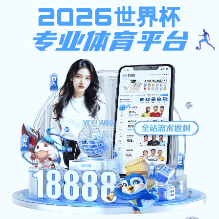
档案袋信封
首页
>
产品与服务
>
档案袋信封
档案袋信封
书刊画册
楼书折页
纸箱包装盒
手提袋纸杯
档案袋信封
海报封套