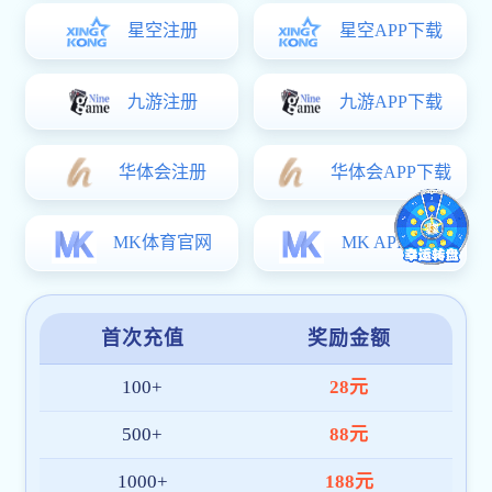
确保成品质量稳定；
3、遇到特殊要求或生产中的细节问题，及时与客户沟通确
认，保证成品符合预期；
4、对于画册、包装、海报、折页等不同产品，结合材质和用
途安排合适的印刷方式。
三、印后加工
1、按照产品工艺要求安排覆膜、烫金、模切、压痕、装订、
裱糊等后道工序；
2、对印刷半成品和成品进行质量及数量核对，减少误差和损
耗；
3、每道工序均按要求进行检查，不合格产品及时筛除处理；
4、成品完成后统一复检，确保外观、尺寸、数量和包装符合
交付标准。
四、交厂服务
1、根据客户要求进行成品包装，便于运输、搬运和存放；
2、市内客户可按约定安排配送，外地客户可根据需求发物流
或快递；